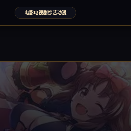
电影
电视剧
综艺
动漫