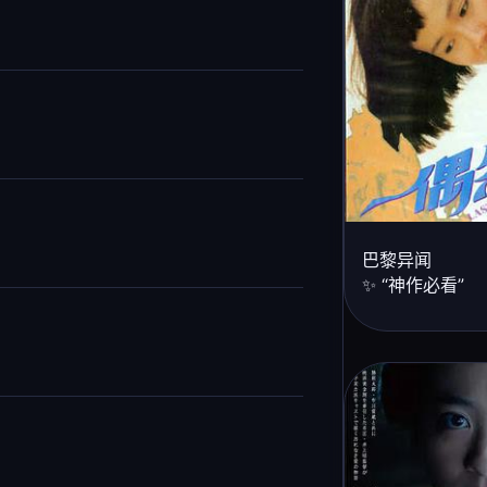
巴黎异闻
✨ “神作必看”