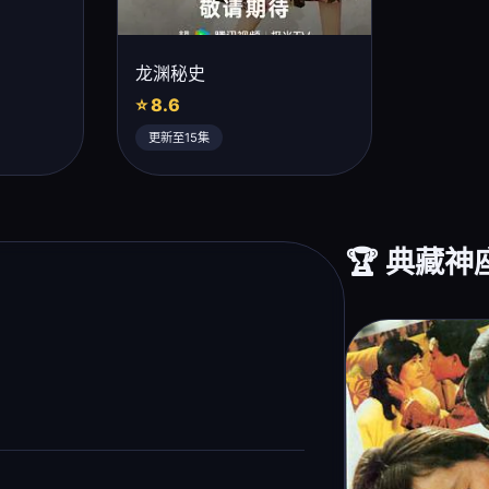
龙渊秘史
⭐ 8.6
更新至15集
🏆 典藏神