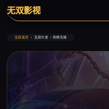
无双影视
无双首页
›
无双片库
› 热榜先锋