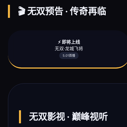
🎬 无双预告 · 传奇再临
⚡ 即将上线
无双·龙城飞将
5.01首播
无双影视 · 巅峰视听