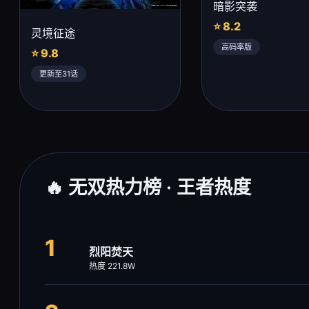
暗影突袭
⭐ 8.2
灵境征途
高码率版
⭐ 9.8
更新至31话
🔥 无双热力榜 · 王者热度
1
烈阳焚天
热度 221.8W