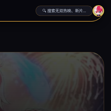
🔍 搜索无双热映、新片...