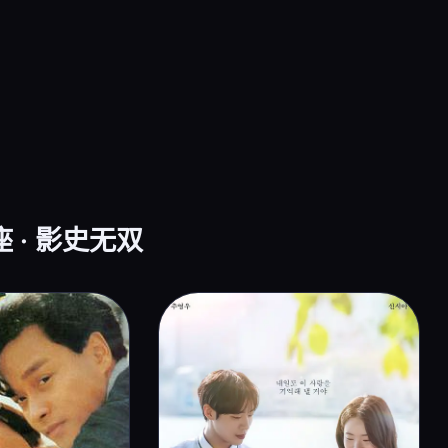
座 · 影史无双